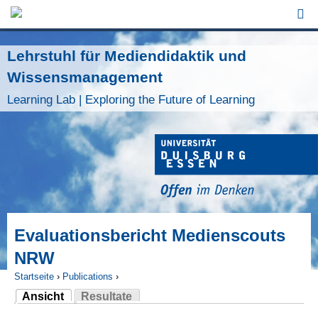
Jump to Navigation
Lehrstuhl für Mediendidaktik und
Wissensmanagement
Learning Lab | Exploring the Future of Learning
Evaluationsbericht Medienscouts
NRW
Startseite
›
Publications
›
Ansicht
Resultate
Sie sind hier
(aktiver Reiter)