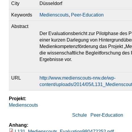
City
Düsseldorf
Keywords
Medienscouts
,
Peer-Education
Abstract
Der Evaluationsbericht zur Pilotphase des P
einer kurzen Darlegung von Hintergrundüber
Medienkompetenzförderung das Projekt „Me
die wissenschaftliche Begleitforschung des 
Ergebnisse vor.
URL
http://www.medienscouts-nrw.de/wp-
content/uploads/2014/05/L131_Medienscou
Projekt:
Medienscouts
Schule
Peer-Education
Anhang:
L131_Medienscouts_Evaluation980472252.pdf