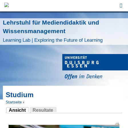
Jump to Navigation
Lehrstuhl für Mediendidaktik und
Wissensmanagement
Learning Lab | Exploring the Future of Learning
Studium
Startseite
›
Ansicht
Resultate
Sie sind hier
(aktiver Reiter)
Haupt-Reiter