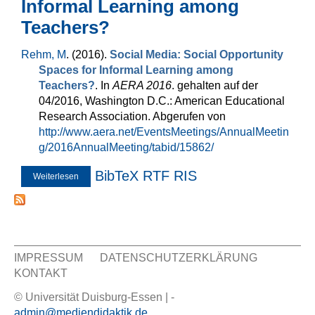
Informal Learning among
Teachers?
Rehm, M
. (2016).
Social Media: Social Opportunity
Spaces for Informal Learning among
Teachers?
. In
AERA 2016
. gehalten auf der
04/2016, Washington D.C.: American Educational
Research Association. Abgerufen von
http://www.aera.net/EventsMeetings/AnnualMeetin
g/2016AnnualMeeting/tabid/15862/
BibTeX
RTF
RIS
Weiterlesen
über Social Media: Social Opportunity Spaces for Informal
Learning among Teachers?
IMPRESSUM
DATENSCHUTZERKLÄRUNG
KONTAKT
Sekundär Menü
© Universität Duisburg-Essen | -
admin@mediendidaktik.de