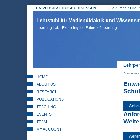
UNIVERSITÄT DUISBURG-ESSEN
Fakultät für Bild
Hauptmenü
Lehrstuhl für Mediendidaktik und Wissen
Learning Lab | Exploring the Future of Learning
Lehrper
Startseite
›
HOME
Sie sin
Entwi
ABOUT US
Schul
RESEARCH
PUBLICATIONS
Weiter
TEACHING
Anfor
EVENTS
Weite
TEAM
MY ACCOUNT
Weiter