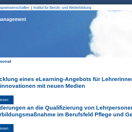
Jump to Navigation
ungswissenschaften
Institut für Berufs- und Weiterbildung
smanagement
sonal
d hier
cklung eines eLearning-Angebots für Lehrerinne
innovationen mit neuen Medien
lesen
über Entwicklung eines eLearning-Angebots für Lehrerinnen und Lehrer zur
derungen an die Qualifizierung von Lehrperson
rbildungsmaßnahme im Berufsfeld Pflege und G
lesen
über Anforderungen an die Qualifizierung von Lehrpersonen im Rahmen ein
Gesundheit