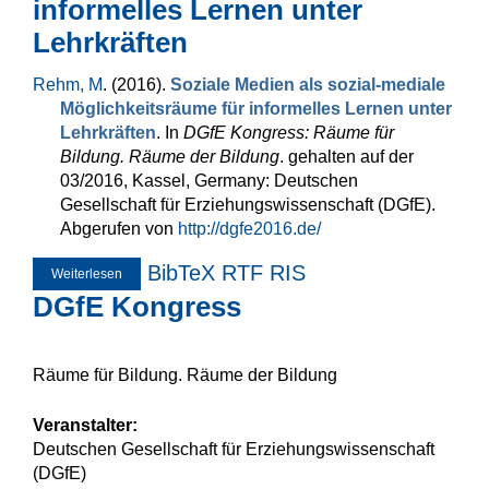
informelles Lernen unter
Lehrkräften
Rehm, M
. (2016).
Soziale Medien als sozial-mediale
Möglichkeitsräume für informelles Lernen unter
Lehrkräften
. In
DGfE Kongress: Räume für
Bildung. Räume der Bildung
. gehalten auf der
03/2016, Kassel, Germany: Deutschen
Gesellschaft für Erziehungswissenschaft (DGfE).
Abgerufen von
http://dgfe2016.de/
BibTeX
RTF
RIS
Weiterlesen
über Soziale Medien als sozial-mediale Möglichkeitsräume
für informelles Lernen unter Lehrkräften
DGfE Kongress
Räume für Bildung. Räume der Bildung
Veranstalter:
Deutschen Gesellschaft für Erziehungswissenschaft
(DGfE)