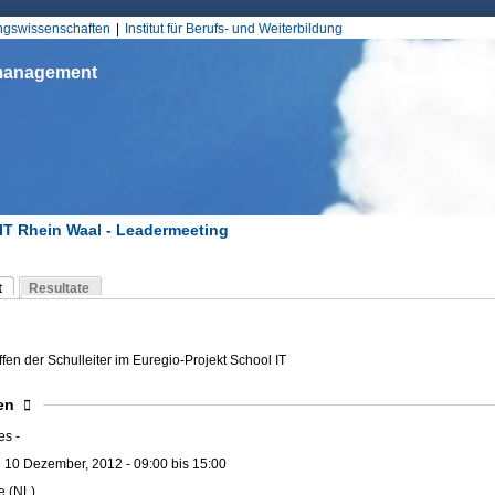
Jump to Navigation
ungswissenschaften
Institut für Berufs- und Weiterbildung
smanagement
IT Rhein Waal - Leadermeeting
d hier
t
Resultate
Reiter)
-Reiter
ffen der Schulleiter im Euregio-Projekt School IT
blenden
en
es -
:
10 Dezember, 2012 -
09:00
bis
15:00
e (NL)