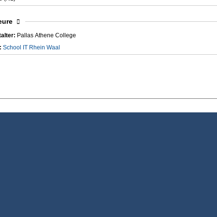
blenden
eure
alter:
Pallas Athene College
:
School IT Rhein Waal