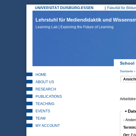
UNIVERSITÄT DUISBURG-ESSEN
Fakultät für Bild
Hauptmenü
Lehrstuhl für Mediendidaktik und Wissen
Learning Lab | Exploring the Future of Learning
School 
Startseite
›
HOME
Sie sin
Ansich
ABOUT US
(aktiver 
Haupt
RESEARCH
PUBLICATIONS
Arbeitstre
TEACHING
EVENTS
Aus
Dat
TEAM
- Ander
MY ACCOUNT
Termin
Ort:
Ed