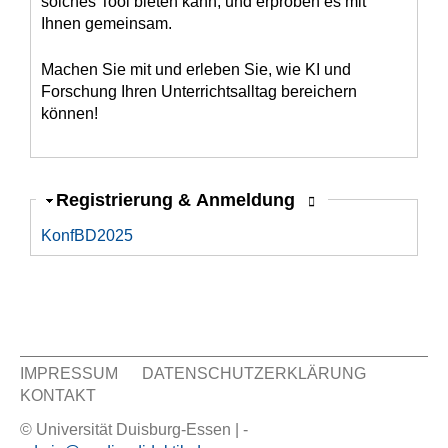
solches Tool bieten kann, und erproben es mit
Ihnen gemeinsam.
Machen Sie mit und erleben Sie, wie KI und
Forschung Ihren Unterrichtsalltag bereichern
können!
Ausblenden
Registrierung & Anmeldung
KonfBD2025
IMPRESSUM
DATENSCHUTZERKLÄRUNG
KONTAKT
Sekundär Menü
© Universität Duisburg-Essen | -