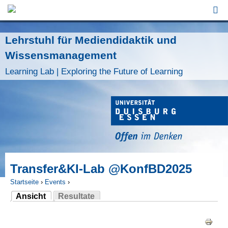
Jump to Navigation
Lehrstuhl für Mediendidaktik und
Wissensmanagement
Learning Lab | Exploring the Future of Learning
Transfer&KI-Lab @KonfBD2025
Startseite
›
Events
›
Ansicht
Resultate
Sie sind hier
(aktiver Reiter)
Haupt-Reiter