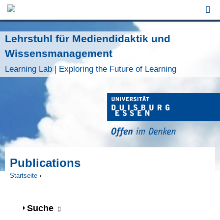
Jump to Navigation
Lehrstuhl für Mediendidaktik und
Wissensmanagement
Learning Lab | Exploring the Future of Learning
Publications
Startseite
›
Sie sind hier
Anzeigen
Suche