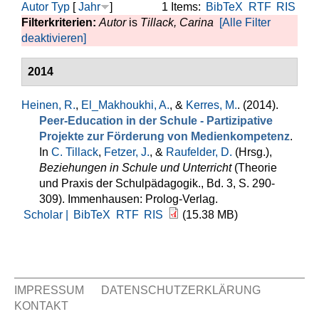
Autor
Typ
[
Jahr
]
1 Items:
BibTeX
RTF
RIS
Filterkriterien:
Autor
is
Tillack, Carina
[Alle Filter
deaktivieren]
2014
Heinen, R.
,
El_Makhoukhi, A.
, &
Kerres, M.
. (2014).
Peer-Education in der Schule - Partizipative
Projekte zur Förderung von Medienkompetenz
.
In
C. Tillack
,
Fetzer, J.
, &
Raufelder, D.
(Hrsg.)
,
Beziehungen in Schule und Unterricht
(Theorie
und Praxis der Schulpädagogik., Bd. 3, S. 290-
309). Immenhausen: Prolog-Verlag.
Scholar |
BibTeX
RTF
RIS
(15.38 MB)
IMPRESSUM
DATENSCHUTZERKLÄRUNG
KONTAKT