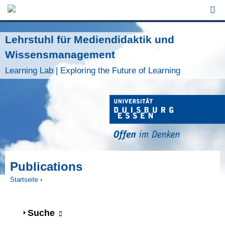
Jump to Navigation
Lehrstuhl für Mediendidaktik und
Wissensmanagement
Learning Lab | Exploring the Future of Learning
Publications
Startseite
›
Sie sind hier
Anzeigen
Suche