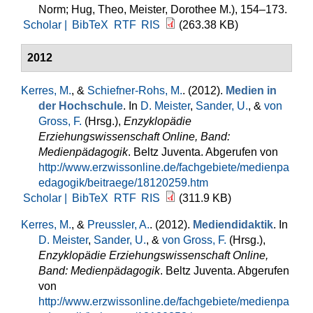
Norm; Hug, Theo, Meister, Dorothee M.), 154–173.
Scholar |
BibTeX
RTF
RIS
(263.38 KB)
2012
Kerres, M.
, &
Schiefner-Rohs, M.
. (2012).
Medien in
der Hochschule
. In
D. Meister
,
Sander, U.
, &
von
Gross, F.
(Hrsg.)
,
Enzyklopädie
Erziehungswissenschaft Online, Band:
Medienpädagogik
. Beltz Juventa. Abgerufen von
http://www.erzwissonline.de/fachgebiete/medienpa
edagogik/beitraege/18120259.htm
Scholar |
BibTeX
RTF
RIS
(311.9 KB)
Kerres, M.
, &
Preussler, A.
. (2012).
Mediendidaktik
. In
D. Meister
,
Sander, U.
, &
von Gross, F.
(Hrsg.)
,
Enzyklopädie Erziehungswissenschaft Online,
Band: Medienpädagogik
. Beltz Juventa. Abgerufen
von
http://www.erzwissonline.de/fachgebiete/medienpa