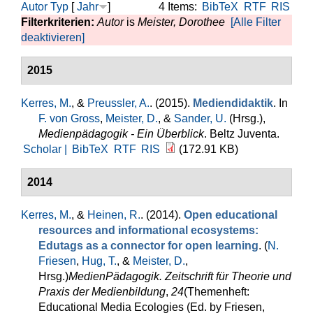
Autor
Typ
[
Jahr
]
4 Items:
BibTeX
RTF
RIS
Filterkriterien:
Autor
is
Meister, Dorothee
[Alle Filter
deaktivieren]
2015
Kerres, M.
, &
Preussler, A.
. (2015).
Mediendidaktik
. In
F. von Gross
,
Meister, D.
, &
Sander, U.
(Hrsg.)
,
Medienpädagogik - Ein Überblick
. Beltz Juventa.
Scholar |
BibTeX
RTF
RIS
(172.91 KB)
2014
Kerres, M.
, &
Heinen, R.
. (2014).
Open educational
resources and informational ecosystems:
Edutags as a connector for open learning
. (
N.
Friesen
,
Hug, T.
, &
Meister, D.
,
Hrsg.
)
MedienPädagogik. Zeitschrift für Theorie und
Praxis der Medienbildung
,
24
(Themenheft:
Educational Media Ecologies (Ed. by Friesen,