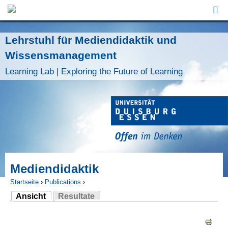
Jump to Navigation
Lehrstuhl für Mediendidaktik und
Wissensmanagement
Learning Lab | Exploring the Future of Learning
Mediendidaktik
Startseite
›
Publications
›
Ansicht
Resultate
Sie sind hier
(aktiver Reiter)
Haupt-Reiter