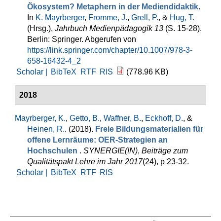
Ökosystem? Metaphern in der Mediendidaktik
.
In
K. Mayrberger
,
Fromme, J.
,
Grell, P.
, &
Hug, T.
(Hrsg.)
,
Jahrbuch Medienpädagogik 13
(S. 15-28).
Berlin: Springer. Abgerufen von
https://link.springer.com/chapter/10.1007/978-3-
658-16432-4_2
Scholar |
BibTeX
RTF
RIS
(778.96 KB)
2018
Mayrberger, K.
,
Getto, B.
,
Waffner, B.
,
Eckhoff, D.
, &
Heinen, R.
. (2018).
Freie Bildungsmaterialien für
offene Lernräume: OER-Strategien an
Hochschulen
.
SYNERGIE(!N)
,
Beiträge zum
Qualitätspakt Lehre im Jahr 2017
(24), p 23-32.
Scholar |
BibTeX
RTF
RIS