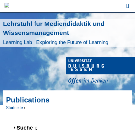
Jump to Navigation
Lehrstuhl für Mediendidaktik und
Wissensmanagement
Learning Lab | Exploring the Future of Learning
Publications
Startseite
›
Sie sind hier
Anzeigen
Suche