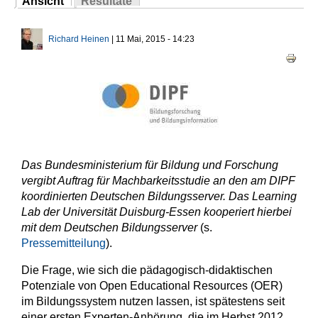
Ansicht
Resultate
Sie sind hier
(aktiver Reiter)
Haupt-Reiter
Richard Heinen
| 11 Mai, 2015 - 14:23
Das Bundesministerium für Bildung und Forschung
vergibt Auftrag für Machbarkeitsstudie an den am DIPF
koordinierten Deutschen Bildungsserver. Das Learning
Lab der Universität Duisburg-Essen kooperiert hierbei
mit dem Deutschen Bildungsserver
(s.
Pressemitteilung
).
Die Frage, wie sich die pädagogisch-didaktischen
Potenziale von Open Educational Resources (OER)
im Bildungssystem nutzen lassen, ist spätestens seit
einer ersten Experten-Anhörung, die im Herbst 2012