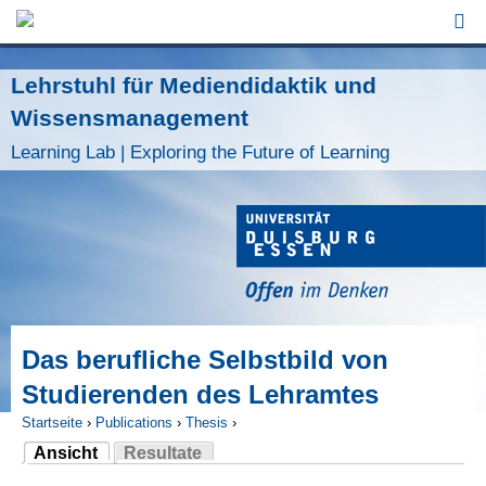
Jump to Navigation
Lehrstuhl für Mediendidaktik und
Wissensmanagement
Learning Lab | Exploring the Future of Learning
Das berufliche Selbstbild von
Studierenden des Lehramtes
Startseite
›
Publications
›
Thesis
›
Ansicht
Resultate
Sie sind hier
(aktiver Reiter)