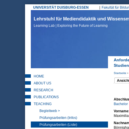
UNIVERSITÄT DUISBURG-ESSEN
Fakultät für Bild
Hauptmenü
Lehrstuhl für Mediendidaktik und Wissen
Learning Lab | Exploring the Future of Learning
Anforde
Studie
Startseite
›
HOME
Sie sin
Ansich
ABOUT US
(aktiver 
Haupt
RESEARCH
PUBLICATIONS
Abschlus
TEACHING
Bachelor 
Begleitweb >
Vorname
Maximili
Prüfungsarbeiten (Infos)
Nachna
Prüfungsarbeiten (Liste)
Bönnigha