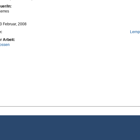
uer/in:
erres
3 Februar, 2008
e:
Lernp
r Arbeit:
ossen