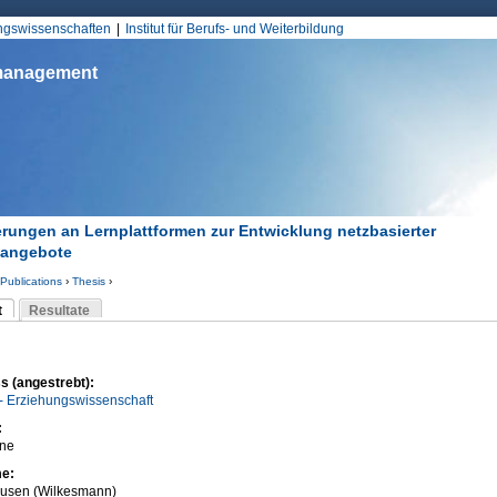
Jump to Navigation
ungswissenschaften
Institut für Berufs- und Weiterbildung
smanagement
rungen an Lernplattformen zur Entwicklung netzbasierter
nangebote
Publications
›
Thesis
›
d hier
t
Resultate
Reiter)
-Reiter
s (angestrebt):
- Erziehungswissenschaft
:
ane
me:
usen (Wilkesmann)