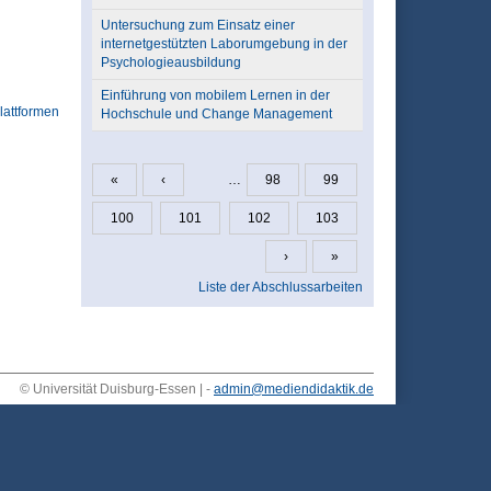
Untersuchung zum Einsatz einer
internetgestützten Laborumgebung in der
Psychologieausbildung
Einführung von mobilem Lernen in der
lattformen
Hochschule und Change Management
«
‹
…
98
99
Seiten
100
101
102
103
›
»
Liste der Abschlussarbeiten
© Universität Duisburg-Essen | -
admin@mediendidaktik.de