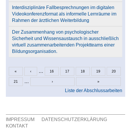
Interdisziplinäre Fallbesprechnungen im digitalen
Videokonferenzformat als informelle Lernräume im
Rahmen der ärztlichen Weiterbildung
Der Zusammenhang von psychologischer
Sicherheit und Wissensaustausch in ausschließlich
virtuell zusammenarbeitenden Projektteams einer
Bildungsorganisation.
…
«
‹
16
17
18
19
20
Seiten
…
21
›
»
Liste der Abschlussarbeiten
IMPRESSUM
DATENSCHUTZERKLÄRUNG
KONTAKT