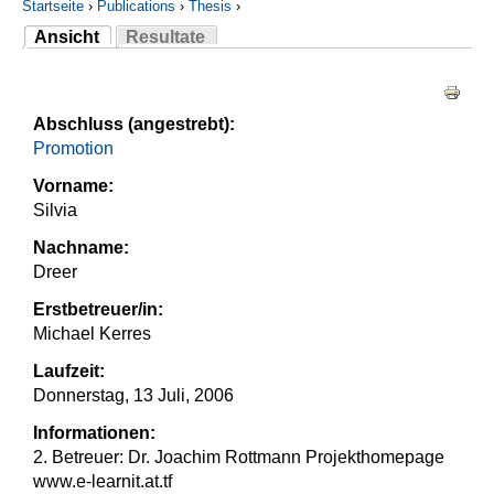
Startseite
›
Publications
›
Thesis
›
Ansicht
Resultate
Sie sind hier
(aktiver Reiter)
Haupt-Reiter
Abschluss (angestrebt):
Promotion
Vorname:
Silvia
Nachname:
Dreer
Erstbetreuer/in:
Michael Kerres
Laufzeit:
Donnerstag, 13 Juli, 2006
Informationen:
2. Betreuer: Dr. Joachim Rottmann Projekthomepage
www.e-learnit.at.tf