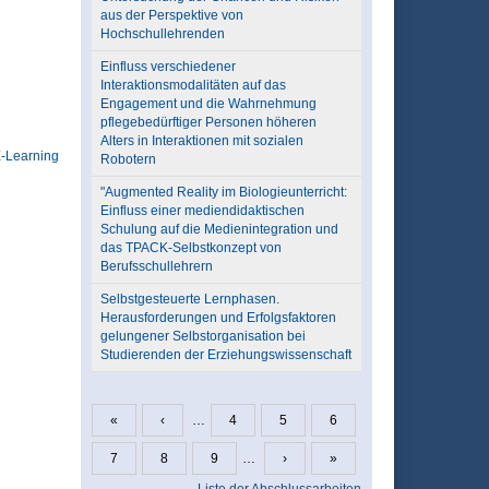
aus der Perspektive von
Hochschullehrenden
Einfluss verschiedener
Interaktionsmodalitäten auf das
Engagement und die Wahrnehmung
pflegebedürftiger Personen höheren
Alters in Interaktionen mit sozialen
-Learning
Robotern
"Augmented Reality im Biologieunterricht:
Einfluss einer mediendidaktischen
Schulung auf die Medienintegration und
das TPACK-Selbstkonzept von
Berufsschullehrern
Selbstgesteuerte Lernphasen.
Herausforderungen und Erfolgsfaktoren
gelungener Selbstorganisation bei
Studierenden der Erziehungswissenschaft
«
‹
…
4
5
6
Seiten
7
8
9
…
›
»