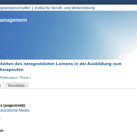
Jump to Navigation
ungswissenschaften
Institut für Berufs- und Weiterbildung
smanagement
keiten des netzgestützten Lernens in der Ausbildung zum
therapeuten
Publications
›
Thesis
›
d hier
t
Resultate
Reiter)
-Reiter
s (angestrebt):
Educational Media
:
me: