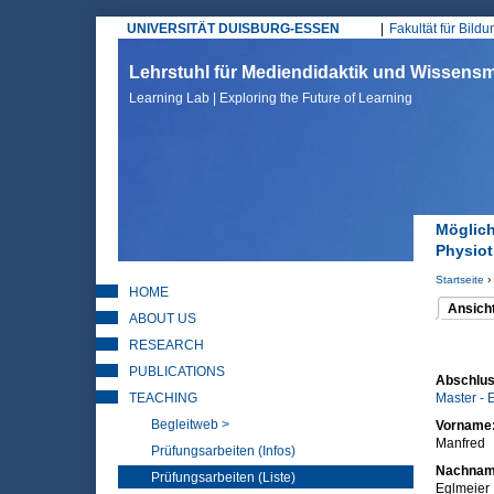
UNIVERSITÄT DUISBURG-ESSEN
Fakultät für Bild
Hauptmenü
Lehrstuhl für Mediendidaktik und Wissen
Learning Lab | Exploring the Future of Learning
Möglich
Physio
Startseite
›
HOME
Sie sin
Ansich
ABOUT US
(aktiver 
Haupt
RESEARCH
PUBLICATIONS
Abschlus
TEACHING
Master - 
Begleitweb >
Vorname
Manfred
Prüfungsarbeiten (Infos)
Nachna
Prüfungsarbeiten (Liste)
Eglmeier