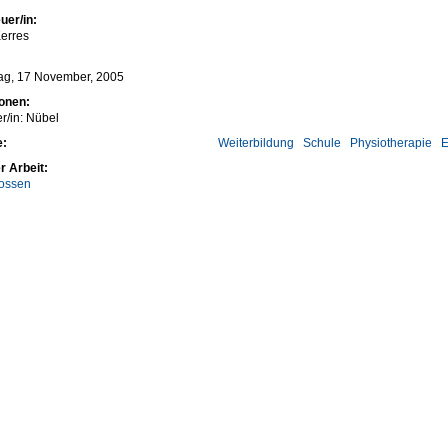
uer/in:
erres
ag, 17 November, 2005
ionen:
r/in: Nübel
e:
Weiterbildung
Schule
Physiotherapie
E
r Arbeit:
ossen