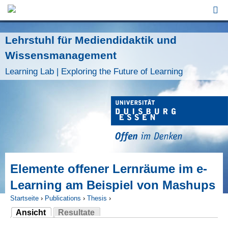
Jump to Navigation
Lehrstuhl für Mediendidaktik und
Wissensmanagement
Learning Lab | Exploring the Future of Learning
Elemente offener Lernräume im e-
Learning am Beispiel von Mashups
Startseite
›
Publications
›
Thesis
›
Ansicht
Resultate
Sie sind hier
(aktiver Reiter)