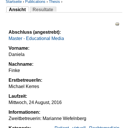
Startseite
›
Publications
›
Thesis
›
Ansicht
Resultate
Sie sind hier
(aktiver Reiter)
Haupt-Reiter
Abschluss (angestrebt):
Master - Educational Media
Vorname:
Daniela
Nachname:
Finke
Erstbetreuer/in:
Michael Kerres
Laufzeit:
Mittwoch, 24 August, 2016
Informationen:
Zweitbetreuerin: Marianne Wefelnberg