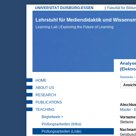
UNIVERSITÄT DUISBURG-ESSEN
Fakultät für Bild
Hauptmenü
Lehrstuhl für Mediendidaktik und Wissen
Learning Lab | Exploring the Future of Learning
Analyse
(Elektr
Startseite
›
HOME
Sie sin
Ansich
ABOUT US
(aktiver 
Haupt
RESEARCH
PUBLICATIONS
Abschlus
TEACHING
Master - 
Begleitweb >
Vorname
Stefanie
Prüfungsarbeiten (Infos)
Nachna
Prüfungsarbeiten (Liste)
Geisbusc