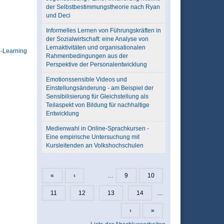
der Selbstbestimmungstheorie nach Ryan
und Deci
Informelles Lernen von Führungskräften in
der Sozialwirtschaft: eine Analyse von
Lernaktivitäten und organisationalen
-Learning
Rahmenbedingungen aus der
Perspektive der Personalentwicklung
Emotionssensible Videos und
Einstellungsänderung - am Beispiel der
Sensibilisierung für Gleichstellung als
Teilaspekt von Bildung für nachhaltige
Entwicklung
Medienwahl in Online-Sprachkursen -
Eine empirische Untersuchung mit
Kursleitenden an Volkshochschulen
«
‹
…
9
10
Seiten
11
12
13
14
…
›
»