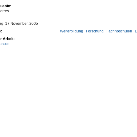
uer/in:
erres
ag, 17 November, 2005
e:
Weiterbildung
Forschung
Fachhoschulen
E
r Arbeit:
ossen