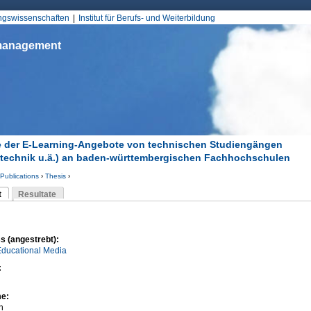
Jump to Navigation
ungswissenschaften
Institut für Berufs- und Weiterbildung
smanagement
 der E-Learning-Angebote von technischen Studiengängen
otechnik u.ä.) an baden-württembergischen Fachhochschulen
Publications
›
Thesis
›
d hier
t
Resultate
Reiter)
-Reiter
s (angestrebt):
Educational Media
:
me:
h