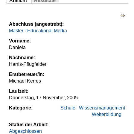
Ansicht
Resultate
Sie sind hier
(aktiver Reiter)
Haupt-Reiter
Abschluss (angestrebt):
Master - Educational Media
Vorname:
Daniela
Nachname:
Harris-Pflugfelder
Erstbetreuer/in:
Michael Kerres
Laufzeit:
Donnerstag, 17 November, 2005
Kategorie:
Schule
Wissensmanagement
Weiterbildung
Status der Arbeit:
Abgeschlossen