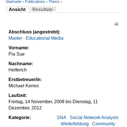
Startseite
›
Publications
›
Thesis
›
Ansicht
Resultate
Sie sind hier
(aktiver Reiter)
Haupt-Reiter
Abschluss (angestrebt):
Master - Educational Media
Vorname:
Pia Sue
Nachname:
Helferich
Erstbetreuer/in:
Michael Kerres
Laufzeit:
Freitag, 14 November, 2008
bis
Dienstag, 11
Dezember, 2012
Kategorie:
SNA
Social Network Analysis
Weiterbildung
Community