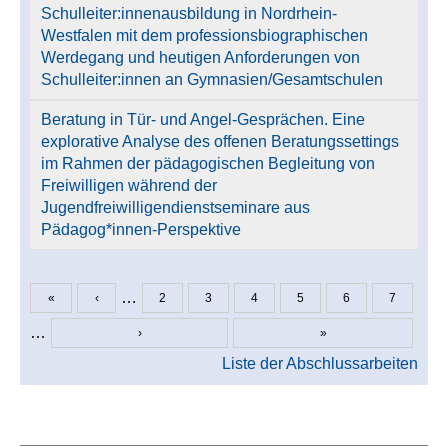
Schulleiter:innenausbildung in Nordrhein-
Westfalen mit dem professionsbiographischen
Werdegang und heutigen Anforderungen von
Schulleiter:innen an Gymnasien/Gesamtschulen
Beratung in Tür- und Angel-Gesprächen. Eine
explorative Analyse des offenen Beratungssettings
im Rahmen der pädagogischen Begleitung von
Freiwilligen während der
Jugendfreiwilligendienstseminare aus
Pädagog*innen-Perspektive
…
«
‹
2
3
4
5
6
7
Seiten
…
›
»
Liste der Abschlussarbeiten