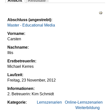
Ansicht
Resultate
Sie sind hier
(aktiver Reiter)
Haupt-Reiter
Abschluss (angestrebt):
Master - Educational Media
Vorname:
Carsten
Nachname:
Iltis
Erstbetreuer/in:
Michael Kerres
Laufzeit:
Freitag, 23 November, 2012
Informationen:
2. Betreuerin: Kim Schmidt
Kategorie:
Lernszenarien
Online-Lernszenarien
Weiterbildung