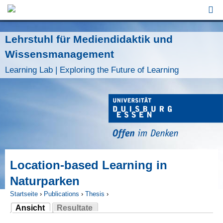
Jump to Navigation
Lehrstuhl für Mediendidaktik und
Wissensmanagement
Learning Lab | Exploring the Future of Learning
Location-based Learning in
Naturparken
Startseite
›
Publications
›
Thesis
›
Ansicht
Resultate
Sie sind hier
(aktiver Reiter)