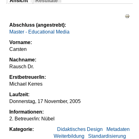
Ansicht
Resultate
Sie sind hier
(aktiver Reiter)
Haupt-Reiter
Abschluss (angestrebt):
Master - Educational Media
Vorname:
Carsten
Nachname:
Rausch Dr.
Erstbetreuer/in:
Michael Kerres
Laufzeit:
Donnerstag, 17 November, 2005
Informationen:
2. Betreuer/in: Nübel
Kategorie:
Didaktisches Design
Metadaten
Weiterbildung
Standardisierung