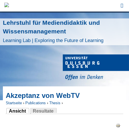
Jump to Navigation
Lehrstuhl für Mediendidaktik und
Wissensmanagement
Learning Lab | Exploring the Future of Learning
Akzeptanz von WebTV
Startseite
›
Publications
›
Thesis
›
Ansicht
Resultate
Sie sind hier
(aktiver Reiter)
Haupt-Reiter