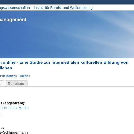
Jump to Navigation
ungswissenschaften
Institut für Berufs- und Weiterbildung
smanagement
online - Eine Studie zur intermedialen kulturellen Bildung von
lichen
Publications
›
Thesis
›
d hier
t
Resultate
Reiter)
-Reiter
s (angestrebt):
Educational Media
:
me:
e-Schlingermann