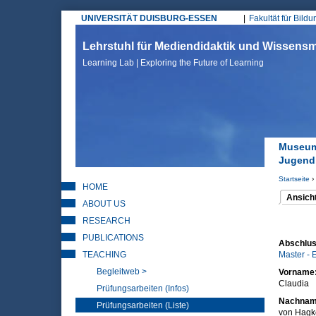
UNIVERSITÄT DUISBURG-ESSEN
Fakultät für Bild
Hauptmenü
Lehrstuhl für Mediendidaktik und Wissen
Learning Lab | Exploring the Future of Learning
Museum 
Jugend
Startseite
›
HOME
Sie sin
Ansich
ABOUT US
(aktiver 
Haupt
RESEARCH
PUBLICATIONS
Abschlus
TEACHING
Master - 
Begleitweb >
Vorname
Claudia
Prüfungsarbeiten (Infos)
Nachna
Prüfungsarbeiten (Liste)
von Hagk