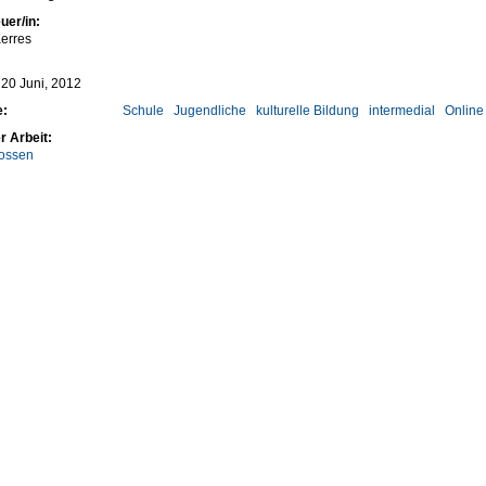
uer/in:
erres
 20 Juni, 2012
e:
Schule
Jugendliche
kulturelle Bildung
intermedial
Online
r Arbeit:
ossen