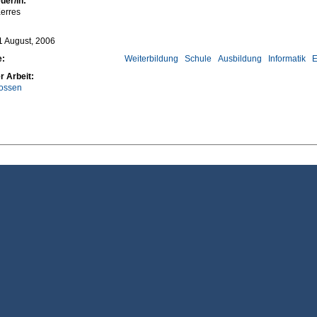
uer/in:
erres
11 August, 2006
e:
Weiterbildung
Schule
Ausbildung
Informatik
E
r Arbeit:
ossen