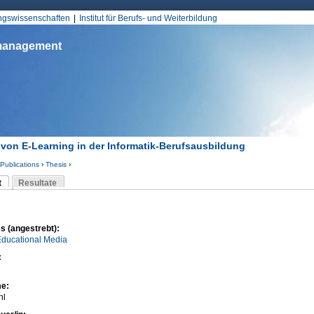
Jump to Navigation
ungswissenschaften
Institut für Berufs- und Weiterbildung
smanagement
 von E-Learning in der Informatik-Berufsausbildung
Publications
›
Thesis
›
d hier
t
Resultate
Reiter)
-Reiter
s (angestrebt):
Educational Media
:
me:
hl