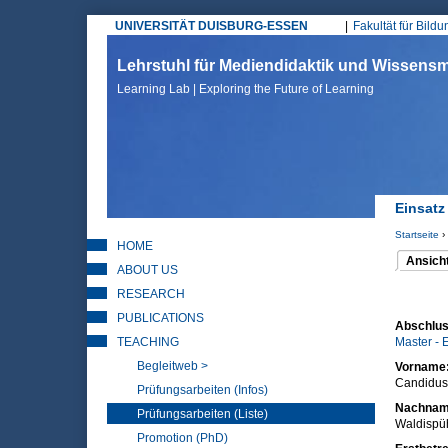
UNIVERSITÄT DUISBURG-ESSEN
Fakultät für Bild
Hauptmenü
Lehrstuhl für Mediendidaktik und Wissen
Learning Lab | Exploring the Future of Learning
Einsatz
Startseite
›
HOME
Sie sin
Ansich
ABOUT US
(aktiver 
Haupt
RESEARCH
PUBLICATIONS
Abschlus
TEACHING
Master - 
Begleitweb >
Vorname
Candidus
Prüfungsarbeiten (Infos)
Nachna
Prüfungsarbeiten (Liste)
Waldispü
Promotion (PhD)