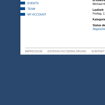
Erstbetre
EVENTS
Michael K
TEAM
Laufzeit:
Freitag, 
MY ACCOUNT
Kategori
Status de
Abgeschl
IMPRESSUM
DATENSCHUTZERKLÄRUNG
KONTAKT
Sekundär Menü