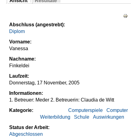
Ansicht
Resultate
Sie sind hier
(aktiver Reiter)
Haupt-Reiter
Abschluss (angestrebt):
Diplom
Vorname:
Vanessa
Nachname:
Finkeldei
Laufzeit:
Donnerstag, 17 November, 2005
Informationen:
1. Betreuer: Meder 2. Betreuerin: Claudia de Witt
Kategorie:
Computerspiele
Computer
Weiterbildung
Schule
Auswirkungen
Status der Arbeit:
Abgeschlossen