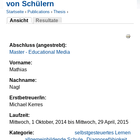
von Schülern
Startseite
›
Publications
›
Thesis
›
Ansicht
Resultate
Sie sind hier
(aktiver Reiter)
Haupt-Reiter
Abschluss (angestrebt):
Master - Educational Media
Vorname:
Mathias
Nachname:
Nagl
Erstbetreuer/in:
Michael Kerres
Laufzeit:
Mittwoch, 1 Oktober, 2014
bis
Mittwoch, 29 April, 2015
Kategorie:
selbstgesteuertes Lernen
allgemeinbildende Schule
Diagnosefähigkeit