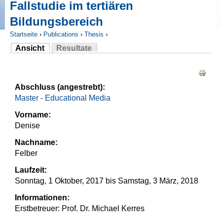
Fallstudie im tertiären
Bildungsbereich
Startseite
›
Publications
›
Thesis
›
Ansicht
Resultate
Sie sind hier
(aktiver Reiter)
Haupt-Reiter
Abschluss (angestrebt):
Master - Educational Media
Vorname:
Denise
Nachname:
Felber
Laufzeit:
Sonntag, 1 Oktober, 2017
bis
Samstag, 3 März, 2018
Informationen:
Erstbetreuer: Prof. Dr. Michael Kerres