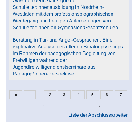
zwischen dem Status quo der
Schulleiter:innenausbildung in Nordrhein-
Westfalen mit dem professionsbiographischen
Werdegang und heutigen Anforderungen von
Schulleiter:innen an Gymnasien/Gesamtschulen
Beratung in Tür- und Angel-Gesprächen. Eine
explorative Analyse des offenen Beratungssettings
im Rahmen der pädagogischen Begleitung von
Freiwilligen während der
Jugendfreiwilligendienstseminare aus
Pädagog*innen-Perspektive
…
«
‹
2
3
4
5
6
7
Seiten
…
›
»
Liste der Abschlussarbeiten