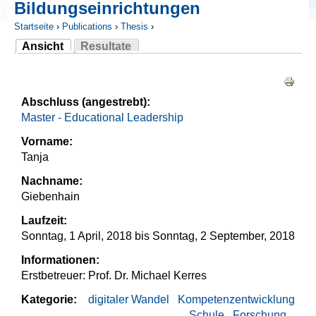
Bildungseinrichtungen
Startseite
›
Publications
›
Thesis
›
Ansicht
Resultate
Sie sind hier
(aktiver Reiter)
Haupt-Reiter
Abschluss (angestrebt):
Master - Educational Leadership
Vorname:
Tanja
Nachname:
Giebenhain
Laufzeit:
Sonntag, 1 April, 2018
bis
Sonntag, 2 September, 2018
Informationen:
Erstbetreuer: Prof. Dr. Michael Kerres
Kategorie:
digitaler Wandel
Kompetenzentwicklung
Schule
Forschung