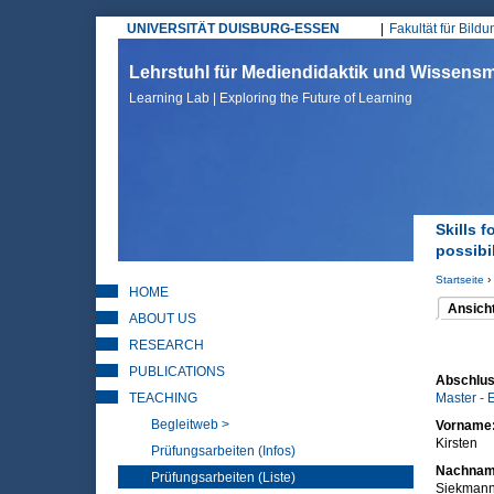
UNIVERSITÄT DUISBURG-ESSEN
Fakultät für Bild
Hauptmenü
Lehrstuhl für Mediendidaktik und Wissen
Learning Lab | Exploring the Future of Learning
Skills 
possibi
Startseite
›
HOME
Sie sin
Ansich
ABOUT US
(aktiver 
Haupt
RESEARCH
PUBLICATIONS
Abschlus
TEACHING
Master - 
Begleitweb >
Vorname
Kirsten
Prüfungsarbeiten (Infos)
Nachna
Prüfungsarbeiten (Liste)
Siekman