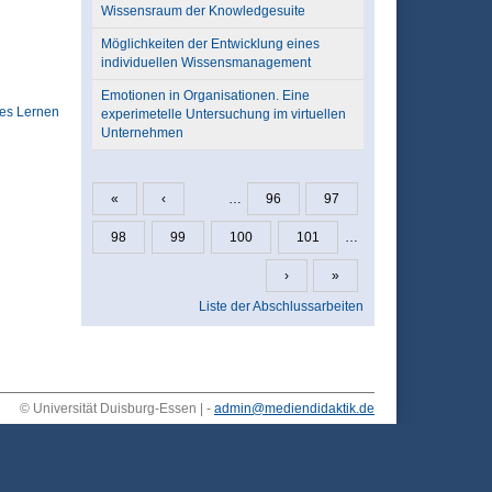
Wissensraum der Knowledgesuite
Möglichkeiten der Entwicklung eines
individuellen Wissensmanagement
Emotionen in Organisationen. Eine
les Lernen
experimetelle Untersuchung im virtuellen
Unternehmen
«
‹
…
96
97
Seiten
98
99
100
101
…
›
»
Liste der Abschlussarbeiten
© Universität Duisburg-Essen | -
admin@mediendidaktik.de