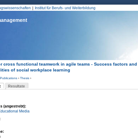
Jump to Navigation
ungswissenschaften
Institut für Berufs- und Weiterbildung
smanagement
for cross functional teamwork in agile teams - Success factors and
lities of social workplace learning
Publications
›
Thesis
›
d hier
t
Resultate
Reiter)
-Reiter
s (angestrebt):
Educational Media
:
me:
n