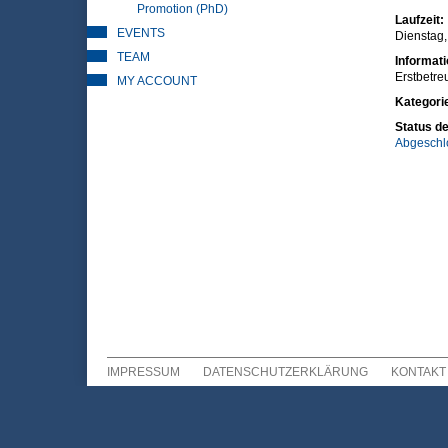
Promotion (PhD)
Laufzeit:
EVENTS
Dienstag,
TEAM
Informat
Erstbetre
MY ACCOUNT
Kategori
Status de
Abgeschl
IMPRESSUM
DATENSCHUTZERKLÄRUNG
KONTAKT
Sekundär Menü