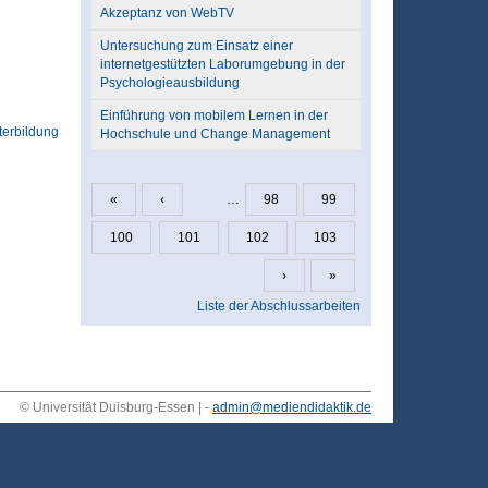
Akzeptanz von WebTV
Untersuchung zum Einsatz einer
internetgestützten Laborumgebung in der
Psychologieausbildung
Einführung von mobilem Lernen in der
terbildung
Hochschule und Change Management
«
‹
…
98
99
Seiten
100
101
102
103
›
»
Liste der Abschlussarbeiten
© Universität Duisburg-Essen | -
admin@mediendidaktik.de