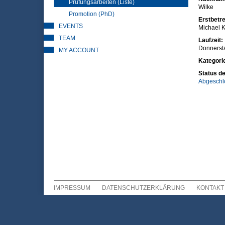
Prüfungsarbeiten (Liste)
Wilke
Promotion (PhD)
Erstbetre
EVENTS
Michael K
TEAM
Laufzeit:
Donnersta
MY ACCOUNT
Kategori
Status de
Abgeschl
IMPRESSUM
DATENSCHUTZERKLÄRUNG
KONTAKT
Sekundär Menü