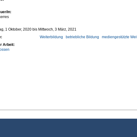
uer/in:
erres
g, 1 Oktober, 2020
bis
Mittwoch, 3 März, 2021
e:
Weiterbildung
betriebliche Bildung
mediengestützte Wei
r Arbeit:
ossen