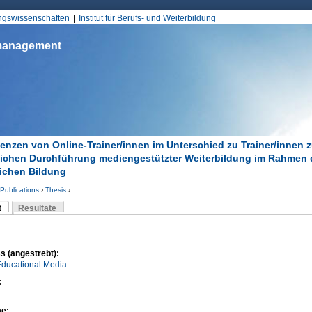
Jump to Navigation
ungswissenschaften
Institut für Berufs- und Weiterbildung
smanagement
nzen von Online-Trainer/innen im Unterschied zu Trainer/innen z
eichen Durchführung mediengestützter Weiterbildung im Rahmen 
lichen Bildung
Publications
›
Thesis
›
d hier
t
Resultate
Reiter)
-Reiter
s (angestrebt):
Educational Media
:
me: