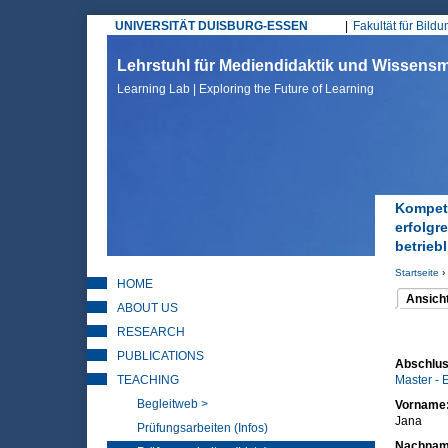
UNIVERSITÄT DUISBURG-ESSEN
Fakultät für Bild
Hauptmenü
Lehrstuhl für Mediendidaktik und Wissen
Learning Lab | Exploring the Future of Learning
Kompete
erfolgr
betrieb
Startseite
›
HOME
Sie sin
Ansich
ABOUT US
(aktiver 
Haupt
RESEARCH
PUBLICATIONS
Abschlus
TEACHING
Master - 
Begleitweb >
Vorname
Jana
Prüfungsarbeiten (Infos)
Nachna