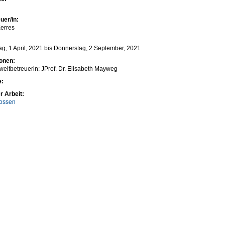
uer/in:
erres
g, 1 April, 2021
bis
Donnerstag, 2 September, 2021
ionen:
weitbetreuerin: JProf. Dr. Elisabeth Mayweg
e:
r Arbeit:
ossen