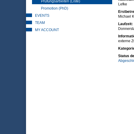
Prüfungsarbeiten (Liste)
Lefke
Promotion (PhD)
Erstbetre
EVENTS
Michael K
TEAM
Laufzeit:
Donnersta
MY ACCOUNT
Informat
externe Z
Kategori
Status de
Abgeschl