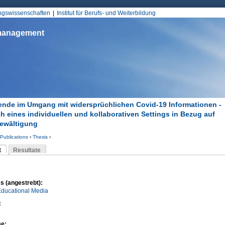
Jump to Navigation
ungswissenschaften
Institut für Berufs- und Weiterbildung
smanagement
ende im Umgang mit widersprüchlichen Covid-19 Informationen -
ch eines individuellen und kollaborativen Settings in Bezug auf
ewältigung
Publications
›
Thesis
›
d hier
t
Resultate
Reiter)
-Reiter
s (angestrebt):
Educational Media
:
me: