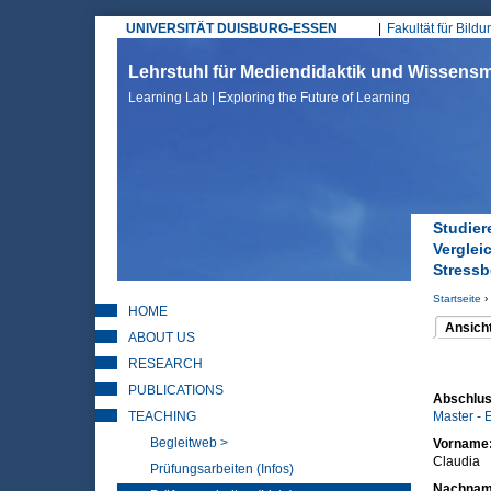
UNIVERSITÄT DUISBURG-ESSEN
Fakultät für Bild
Hauptmenü
Lehrstuhl für Mediendidaktik und Wissen
Learning Lab | Exploring the Future of Learning
Studier
Verglei
Stressb
Startseite
›
HOME
Sie sin
Ansich
ABOUT US
(aktiver 
Haupt
RESEARCH
PUBLICATIONS
Abschlus
TEACHING
Master - 
Begleitweb >
Vorname
Claudia
Prüfungsarbeiten (Infos)
Nachna