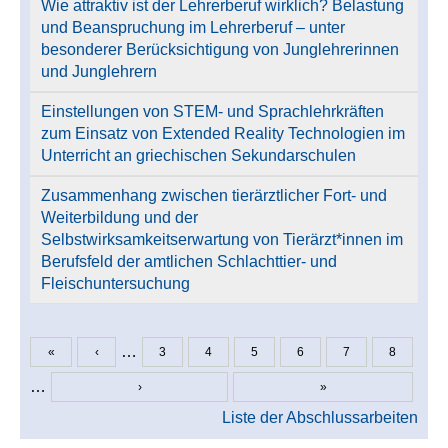
Wie attraktiv ist der Lehrerberuf wirklich? Belastung
und Beanspruchung im Lehrerberuf – unter
besonderer Berücksichtigung von Junglehrerinnen
und Junglehrern
Einstellungen von STEM- und Sprachlehrkräften
zum Einsatz von Extended Reality Technologien im
Unterricht an griechischen Sekundarschulen
Zusammenhang zwischen tierärztlicher Fort- und
Weiterbildung und der
Selbstwirksamkeitserwartung von Tierärzt*innen im
Berufsfeld der amtlichen Schlachttier- und
Fleischuntersuchung
…
«
‹
3
4
5
6
7
8
Seiten
…
›
»
Liste der Abschlussarbeiten