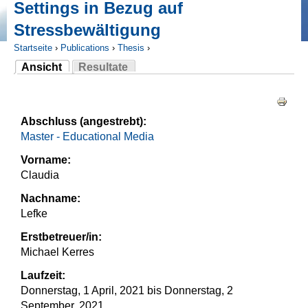
Settings in Bezug auf
Stressbewältigung
Startseite
›
Publications
›
Thesis
›
Ansicht
Resultate
Sie sind hier
(aktiver Reiter)
Haupt-Reiter
Abschluss (angestrebt):
Master - Educational Media
Vorname:
Claudia
Nachname:
Lefke
Erstbetreuer/in:
Michael Kerres
Laufzeit:
Donnerstag, 1 April, 2021
bis
Donnerstag, 2
September, 2021