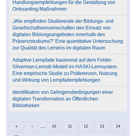
Handlungsempfehlungen für die Gestaltung von
Onboarding-Maßnahmen
„Wie empfinden Studierende der Bildungs- und
Gesellschaftswissenschaften den Einsatz von
digitalen Bildungsangeboten innerhalb des
Präsenzstudiums?“ Eine quantitative Untersuchung
zur Qualität des Lernens im digitalen Raum
Adaptive Lernpfade basierend auf dem Felder-
Silverman-Lernstil-Modell im HASKI-Lernsystem.
Eine empirische Studie zu Präferenzen, Nutzung
und Wirkung von Lernpfadempfehlungen
Identifikation von Gelingensbedingungen einer
digitalen Transformation an Öffentlichen
Bibliotheken
…
«
‹
10
11
12
13
14
Seiten