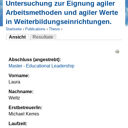
Untersuchung zur Eignung agiler
Arbeitsmethoden und agiler Werte
in Weiterbildungseinrichtungen.
Startseite
›
Publications
›
Thesis
›
Ansicht
Resultate
Sie sind hier
(aktiver Reiter)
Haupt-Reiter
Abschluss (angestrebt):
Master - Educational Leadership
Vorname:
Laura
Nachname:
Weltz
Erstbetreuer/in:
Michael Kerres
Laufzeit: