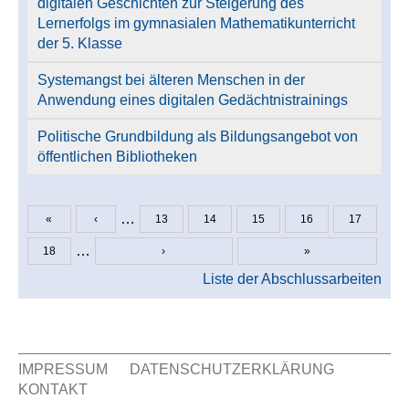
digitalen Geschichten zur Steigerung des
Lernerfolgs im gymnasialen Mathematikunterricht
der 5. Klasse
Systemangst bei älteren Menschen in der
Anwendung eines digitalen Gedächtnistrainings
Politische Grundbildung als Bildungsangebot von
öffentlichen Bibliotheken
…
«
‹
13
14
15
16
17
Seiten
…
18
›
»
Liste der Abschlussarbeiten
IMPRESSUM
DATENSCHUTZERKLÄRUNG
KONTAKT
Sekundär Menü