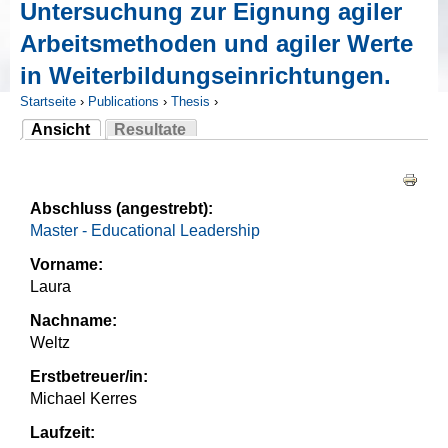
Untersuchung zur Eignung agiler
Arbeitsmethoden und agiler Werte
in Weiterbildungseinrichtungen.
Startseite
›
Publications
›
Thesis
›
Ansicht
Resultate
Sie sind hier
(aktiver Reiter)
Haupt-Reiter
Abschluss (angestrebt):
Master - Educational Leadership
Vorname:
Laura
Nachname:
Weltz
Erstbetreuer/in:
Michael Kerres
Laufzeit: