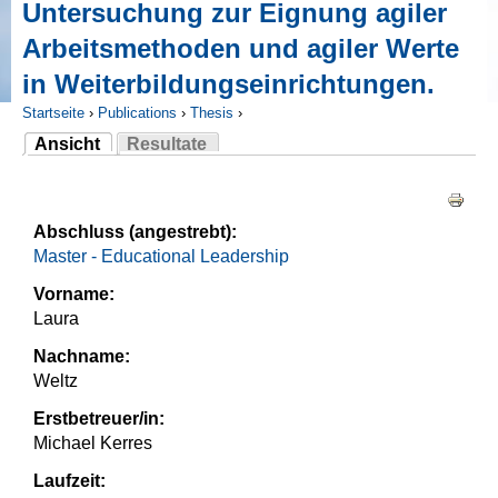
Untersuchung zur Eignung agiler
Arbeitsmethoden und agiler Werte
in Weiterbildungseinrichtungen.
Startseite
›
Publications
›
Thesis
›
Ansicht
Resultate
Sie sind hier
(aktiver Reiter)
Haupt-Reiter
Abschluss (angestrebt):
Master - Educational Leadership
Vorname:
Laura
Nachname:
Weltz
Erstbetreuer/in:
Michael Kerres
Laufzeit: