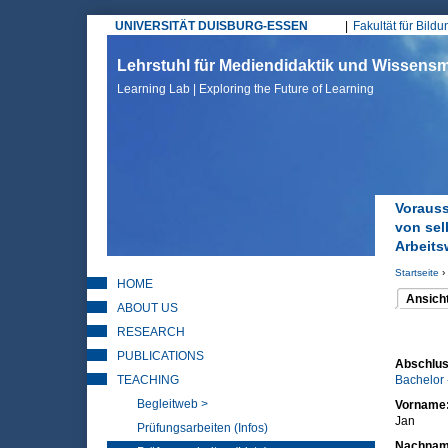
UNIVERSITÄT DUISBURG-ESSEN
Fakultät für Bild
Hauptmenü
Lehrstuhl für Mediendidaktik und Wissen
Learning Lab | Exploring the Future of Learning
Vorauss
von sel
Arbeits
Startseite
›
HOME
Sie sin
Ansich
ABOUT US
(aktiver 
Haupt
RESEARCH
PUBLICATIONS
Abschlus
TEACHING
Bachelor 
Begleitweb >
Vorname
Jan
Prüfungsarbeiten (Infos)
Nachna