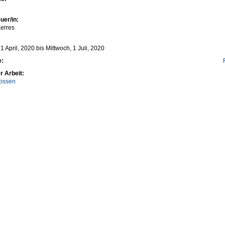
uer/in:
erres
1 April, 2020
bis
Mittwoch, 1 Juli, 2020
e:
r Arbeit:
ossen