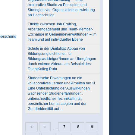
explorative Studie zu Prinzipien und
Strategien von Organisationsentwicklung
an Hochschulen
Effekte zwischen Job Crafting,
Arbeitsengagement und Team-Member-
Exchange in Gemeindeverwaltungen – im
Forschung
Team und auf individueller Ebene
Schule in der Digitalität: Abbau von
Bildungsungleichheiten für
Bildungsaufsteiger*innen an Übergängen
durch externe Akteure am Beispiel des
TalentKolleg Ruhr
Studentische Erwartungen an ein
kollaboratives Lernen und Arbeiten mit KI.
Eine Untersuchung der Auswirkungen
wachsender Studienerfahrungen,
unterschiedlicher Technikaffinität,
persönlicher Lernstrategien und der
Genderidentität auf ...
«
‹
…
7
8
9
Seiten