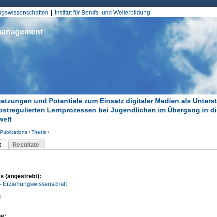
Jump to Navigation
ungswissenschaften
Institut für Berufs- und Weiterbildung
smanagement
etzungen und Potentiale zum Einsatz digitaler Medien als Unters
bstregulierten Lernprozessen bei Jugendlichen im Übergang in di
welt
Publications
›
Thesis
›
d hier
t
Resultate
Reiter)
-Reiter
s (angestrebt):
- Erziehungswissenschaft
:
me: