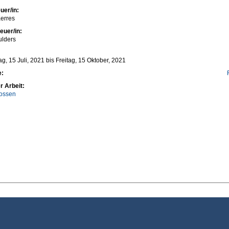
uer/in:
erres
euer/in:
ulders
g, 15 Juli, 2021
bis
Freitag, 15 Oktober, 2021
e:
r Arbeit:
ossen