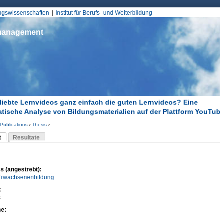
Jump to Navigation
ungswissenschaften
Institut für Berufs- und Weiterbildung
smanagement
liebte Lernvideos ganz einfach die guten Lernvideos? Eine
tische Analyse von Bildungsmaterialien auf der Plattform YouTu
Publications
›
Thesis
›
d hier
t
Resultate
Reiter)
-Reiter
s (angestrebt):
 Erwachsenenbildung
:
s
me: