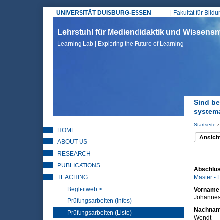
UNIVERSITÄT DUISBURG-ESSEN
Fakultät für Bild
Hauptmenü
Lehrstuhl für Mediendidaktik und Wissen
Learning Lab | Exploring the Future of Learning
Sind be
systema
Startseite
›
HOME
Sie sin
Ansich
ABOUT US
(aktiver 
Haupt
RESEARCH
PUBLICATIONS
Abschlus
TEACHING
Master -
Begleitweb >
Vorname
Johanne
Prüfungsarbeiten (Infos)
Nachna
Prüfungsarbeiten (Liste)
Wendt