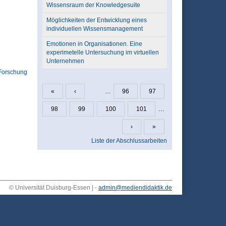
Wissensraum der Knowledgesuite
Möglichkeiten der Entwicklung eines
individuellen Wissensmanagement
Emotionen in Organisationen. Eine
experimetelle Untersuchung im virtuellen
Unternehmen
Forschung
«
‹
…
96
97
Seiten
98
99
100
101
…
›
»
Liste der Abschlussarbeiten
© Universität Duisburg-Essen | -
admin@mediendidaktik.de