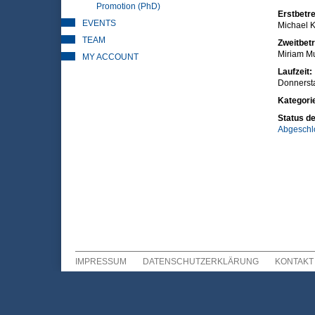
Promotion (PhD)
Erstbetre
EVENTS
Michael K
TEAM
Zweitbetr
Miriam M
MY ACCOUNT
Laufzeit:
Donnersta
Kategori
Status de
Abgeschl
IMPRESSUM
DATENSCHUTZERKLÄRUNG
KONTAKT
Sekundär Menü