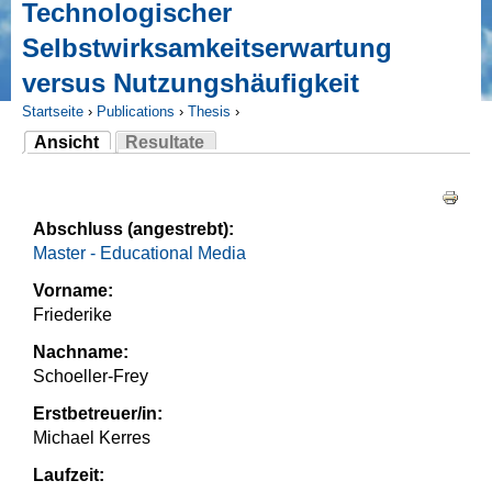
Technologischer
Selbstwirksamkeitserwartung
versus Nutzungshäufigkeit
Startseite
›
Publications
›
Thesis
›
Ansicht
Resultate
Sie sind hier
(aktiver Reiter)
Haupt-Reiter
Abschluss (angestrebt):
Master - Educational Media
Vorname:
Friederike
Nachname:
Schoeller-Frey
Erstbetreuer/in:
Michael Kerres
Laufzeit: