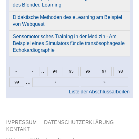
des Blended Learning
Didaktische Methoden des eLearning am Beispiel
von Webquest
Sensomotorisches Training in der Medizin - Am
Beispiel eines Simulators für die transösophageale
Echokardiographie
…
«
‹
94
95
96
97
98
Seiten
…
99
›
»
Liste der Abschlussarbeiten
IMPRESSUM
DATENSCHUTZERKLÄRUNG
KONTAKT
Sekundär Menü