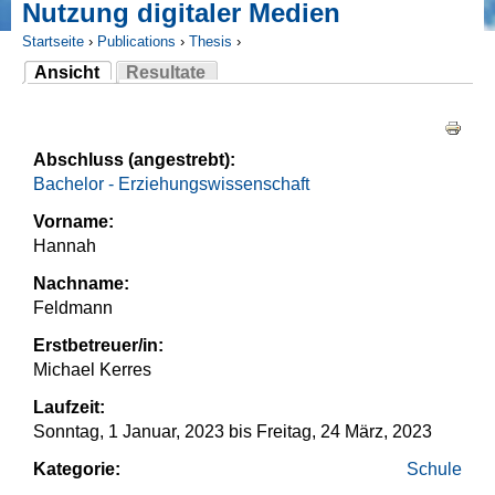
Nutzung digitaler Medien
Startseite
›
Publications
›
Thesis
›
Ansicht
Resultate
Sie sind hier
(aktiver Reiter)
Haupt-Reiter
Abschluss (angestrebt):
Bachelor - Erziehungswissenschaft
Vorname:
Hannah
Nachname:
Feldmann
Erstbetreuer/in:
Michael Kerres
Laufzeit:
Sonntag, 1 Januar, 2023
bis
Freitag, 24 März, 2023
Kategorie:
Schule