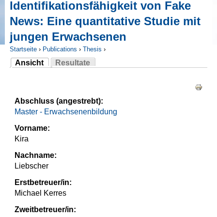
Identifikationsfähigkeit von Fake
News: Eine quantitative Studie mit
jungen Erwachsenen
Startseite
›
Publications
›
Thesis
›
Ansicht
Resultate
Sie sind hier
(aktiver Reiter)
Haupt-Reiter
Abschluss (angestrebt):
Master - Erwachsenenbildung
Vorname:
Kira
Nachname:
Liebscher
Erstbetreuer/in:
Michael Kerres
Zweitbetreuer/in: