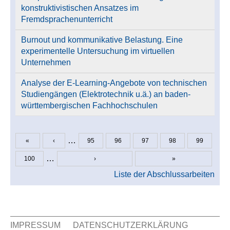
konstruktivistischen Ansatzes im
Fremdsprachenunterricht
Burnout und kommunikative Belastung. Eine
experimentelle Untersuchung im virtuellen
Unternehmen
Analyse der E-Learning-Angebote von technischen
Studiengängen (Elektrotechnik u.ä.) an baden-
württembergischen Fachhochschulen
…
«
‹
95
96
97
98
99
Seiten
…
100
›
»
Liste der Abschlussarbeiten
IMPRESSUM
DATENSCHUTZERKLÄRUNG