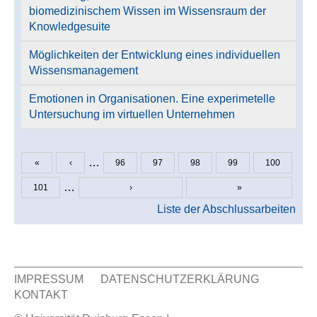
biomedizinischem Wissen im Wissensraum der
Knowledgesuite
Möglichkeiten der Entwicklung eines individuellen
Wissensmanagement
Emotionen in Organisationen. Eine experimetelle
Untersuchung im virtuellen Unternehmen
…
«
‹
96
97
98
99
100
Seiten
…
101
›
»
Liste der Abschlussarbeiten
IMPRESSUM
DATENSCHUTZERKLÄRUNG
KONTAKT
Sekundär Menü