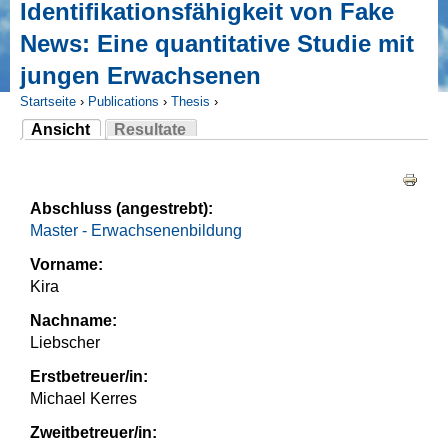
Identifikationsfähigkeit von Fake
News: Eine quantitative Studie mit
jungen Erwachsenen
Startseite
›
Publications
›
Thesis
›
Ansicht
Resultate
Sie sind hier
(aktiver Reiter)
Haupt-Reiter
Abschluss (angestrebt):
Master - Erwachsenenbildung
Vorname:
Kira
Nachname:
Liebscher
Erstbetreuer/in:
Michael Kerres
Zweitbetreuer/in: