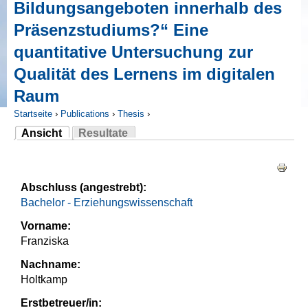
Bildungsangeboten innerhalb des
Präsenzstudiums?“ Eine
quantitative Untersuchung zur
Qualität des Lernens im digitalen
Raum
Startseite
›
Publications
›
Thesis
›
Ansicht
Resultate
Sie sind hier
(aktiver Reiter)
Haupt-Reiter
Abschluss (angestrebt):
Bachelor - Erziehungswissenschaft
Vorname:
Franziska
Nachname:
Holtkamp
Erstbetreuer/in: