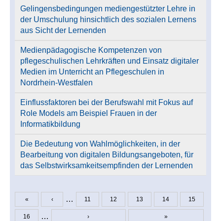
Gelingensbedingungen mediengestützter Lehre in
der Umschulung hinsichtlich des sozialen Lernens
aus Sicht der Lernenden
Medienpädagogische Kompetenzen von
pflegeschulischen Lehrkräften und Einsatz digitaler
Medien im Unterricht an Pflegeschulen in
Nordrhein-Westfalen
Einflussfaktoren bei der Berufswahl mit Fokus auf
Role Models am Beispiel Frauen in der
Informatikbildung
Die Bedeutung von Wahlmöglichkeiten, in der
Bearbeitung von digitalen Bildungsangeboten, für
das Selbstwirksamkeitsempfinden der Lernenden
…
«
‹
11
12
13
14
15
Seiten
…
16
›
»