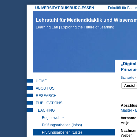
UNIVERSITÄT DUISBURG-ESSEN
Fakultät für Bild
Hauptmenü
Lehrstuhl für Mediendidaktik und Wissen
Learning Lab | Exploring the Future of Learning
„Digita
Prinzip
Startseite
›
HOME
Sie sin
Ansich
ABOUT US
(aktiver 
Haupt
RESEARCH
PUBLICATIONS
Abschlus
TEACHING
Master - 
Begleitweb >
Vorname
Antje
Prüfungsarbeiten (Infos)
Nachna
Prüfungsarbeiten (Liste)
Weber