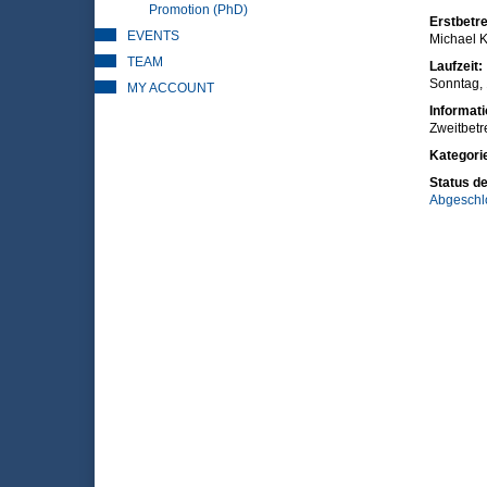
Promotion (PhD)
Erstbetre
EVENTS
Michael K
TEAM
Laufzeit:
Sonntag, 
MY ACCOUNT
Informat
Zweitbetre
Kategori
Status de
Abgeschl