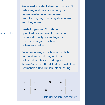
Wie attraktiv ist der Lehrerberuf wirklich?
Belastung und Beanspruchung im
Lehrerberuf – unter besonderer
Berücksichtigung von Junglehrerinnen
und Junglehrern
Einstellungen von STEM- und
Sprachlehrkräften zum Einsatz von
ochschule
Extended Reality Technologien im
Unterricht an griechischen
Sekundarschulen
Zusammenhang zwischen tierärztlicher
Fort- und Weiterbildung und der
Selbstwirksamkeitserwartung von
Tierärzt*innen im Berufsfeld der amtlichen
Schlachttier- und Fleischuntersuchung
«
‹
…
3
4
5
Seiten
6
7
8
…
›
»
Liste der Abschlussarbeiten