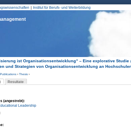
Jump to Navigation
ungswissenschaften
Institut für Berufs- und Weiterbildung
smanagement
lisierung ist Organisationsentwicklung“ – Eine explorative Studie 
ien und Strategien von Organisationsentwicklung an Hochschule
Publications
›
Thesis
›
d hier
t
Resultate
Reiter)
-Reiter
s (angestrebt):
Educational Leadership
:
me: