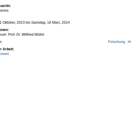
uer/in:
erres
1 Oktober, 2023
bis
Samstag, 16 März, 2024
ionen:
uer: Prof. Dr. Wilfried Müller
e:
Forschung
H
r Arbeit:
ossen