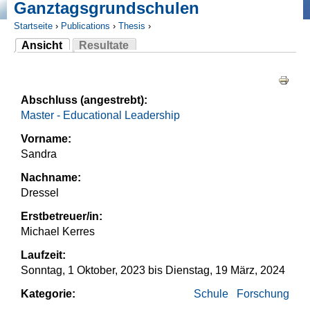
Ganztagsgrundschulen
Startseite
›
Publications
›
Thesis
›
Ansicht
Resultate
Sie sind hier
(aktiver Reiter)
Haupt-Reiter
Abschluss (angestrebt):
Master - Educational Leadership
Vorname:
Sandra
Nachname:
Dressel
Erstbetreuer/in:
Michael Kerres
Laufzeit:
Sonntag, 1 Oktober, 2023
bis
Dienstag, 19 März, 2024
Kategorie:
Schule
Forschung