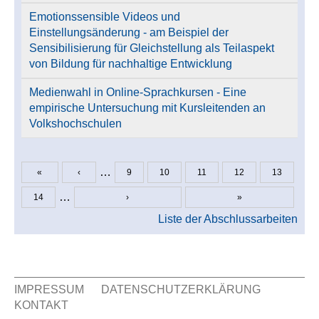
Emotionssensible Videos und
Einstellungsänderung - am Beispiel der
Sensibilisierung für Gleichstellung als Teilaspekt
von Bildung für nachhaltige Entwicklung
Medienwahl in Online-Sprachkursen - Eine
empirische Untersuchung mit Kursleitenden an
Volkshochschulen
…
«
‹
9
10
11
12
13
Seiten
…
14
›
»
Liste der Abschlussarbeiten
IMPRESSUM
DATENSCHUTZERKLÄRUNG
KONTAKT