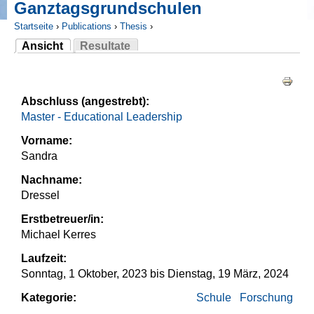
Ganztagsgrundschulen
Startseite
›
Publications
›
Thesis
›
Ansicht
Resultate
Sie sind hier
(aktiver Reiter)
Haupt-Reiter
Abschluss (angestrebt):
Master - Educational Leadership
Vorname:
Sandra
Nachname:
Dressel
Erstbetreuer/in:
Michael Kerres
Laufzeit:
Sonntag, 1 Oktober, 2023
bis
Dienstag, 19 März, 2024
Kategorie:
Schule
Forschung