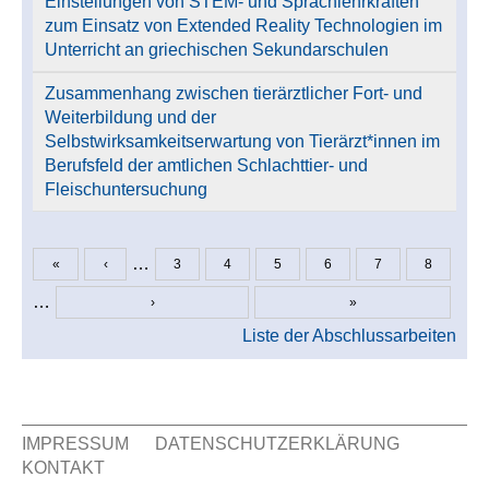
Einstellungen von STEM- und Sprachlehrkräften
zum Einsatz von Extended Reality Technologien im
Unterricht an griechischen Sekundarschulen
Zusammenhang zwischen tierärztlicher Fort- und
Weiterbildung und der
Selbstwirksamkeitserwartung von Tierärzt*innen im
Berufsfeld der amtlichen Schlachttier- und
Fleischuntersuchung
…
«
‹
3
4
5
6
7
8
Seiten
…
›
»
Liste der Abschlussarbeiten
IMPRESSUM
DATENSCHUTZERKLÄRUNG
KONTAKT