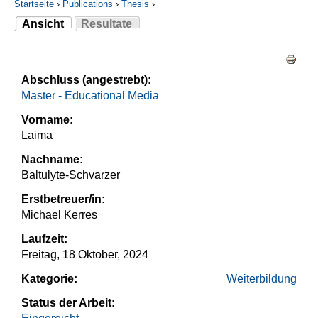
Startseite
›
Publications
›
Thesis
›
Ansicht
Resultate
Sie sind hier
(aktiver Reiter)
Haupt-Reiter
Abschluss (angestrebt):
Master - Educational Media
Vorname:
Laima
Nachname:
Baltulyte-Schvarzer
Erstbetreuer/in:
Michael Kerres
Laufzeit:
Freitag, 18 Oktober, 2024
Kategorie:
Weiterbildung
Status der Arbeit: