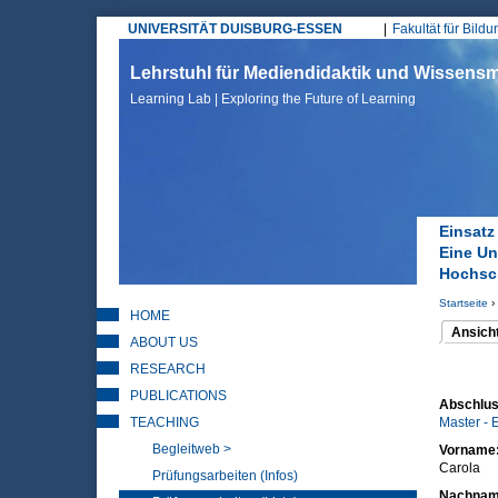
UNIVERSITÄT DUISBURG-ESSEN
Fakultät für Bild
Hauptmenü
Lehrstuhl für Mediendidaktik und Wissen
Learning Lab | Exploring the Future of Learning
Einsatz
Eine Un
Hochsc
Startseite
›
HOME
Sie sin
Ansich
ABOUT US
(aktiver 
Haupt
RESEARCH
PUBLICATIONS
Abschlus
TEACHING
Master - 
Begleitweb >
Vorname
Carola
Prüfungsarbeiten (Infos)
Nachna