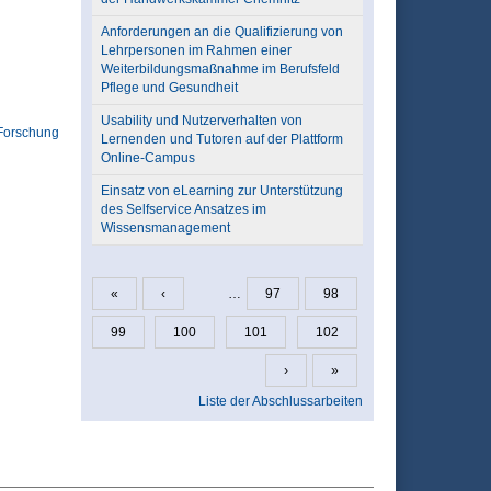
Anforderungen an die Qualifizierung von
Lehrpersonen im Rahmen einer
Weiterbildungsmaßnahme im Berufsfeld
Pflege und Gesundheit
Usability und Nutzerverhalten von
Forschung
Lernenden und Tutoren auf der Plattform
Online-Campus
Einsatz von eLearning zur Unterstützung
des Selfservice Ansatzes im
Wissensmanagement
«
‹
…
97
98
Seiten
99
100
101
102
›
»
Liste der Abschlussarbeiten