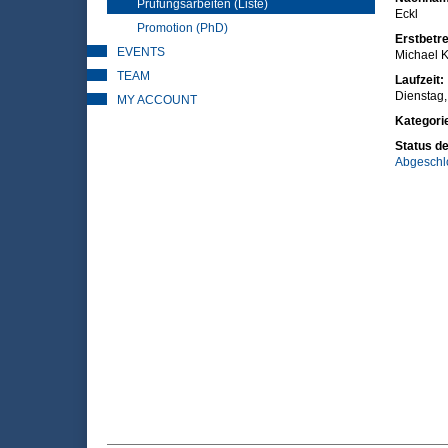
Prüfungsarbeiten (Liste)
Eckl
Promotion (PhD)
Erstbetre
EVENTS
Michael K
TEAM
Laufzeit:
Dienstag,
MY ACCOUNT
Kategori
Status de
Abgeschl