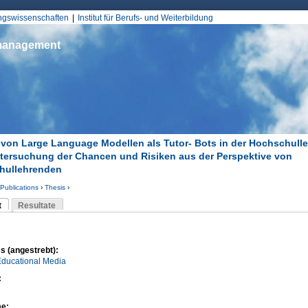
Jump to Navigation
ungswissenschaften
Institut für Berufs- und Weiterbildung
smanagement
 von Large Language Modellen als Tutor- Bots in der Hochschulle
tersuchung der Chancen und Risiken aus der Perspektive von
hullehrenden
Publications
›
Thesis
›
d hier
t
Resultate
Reiter)
-Reiter
s (angestrebt):
Educational Media
:
me: