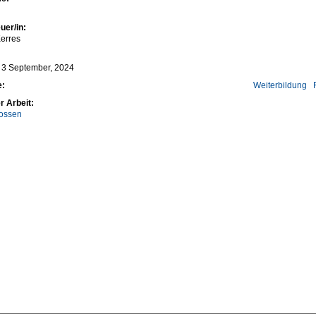
uer/in:
erres
 3 September, 2024
e:
Weiterbildung
r Arbeit:
ossen